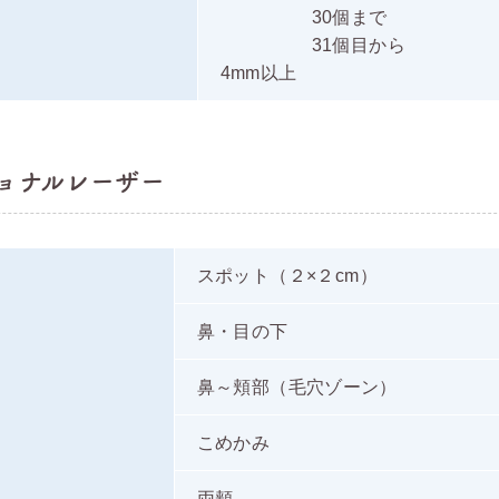
30個まで
31個目から
4mm以上
ショナルレーザー
スポット（２×２cm）
鼻・目の下
鼻～頬部（毛穴ゾーン）
こめかみ
両頬