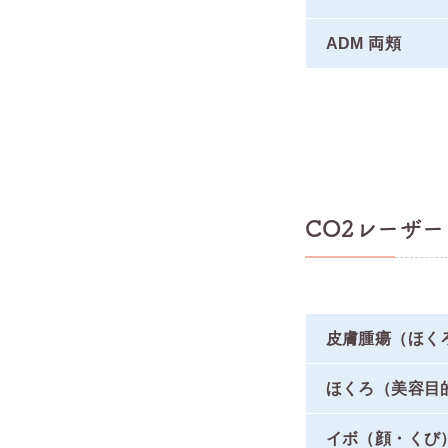
ADM 両頬
CO2レーザー
皮膚腫瘍（ほく
ほくろ（美容目
イボ（顔・くび