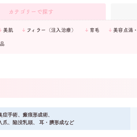
カテゴリーで探す
美肌
フィラー（注入治療）
育毛
美容点滴
品
臭症手術、瘢痕形成術、
入爪、陥没乳頭、 耳・臍形成など