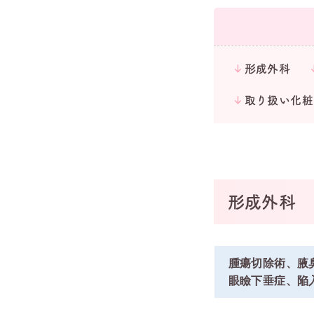
形成外科
取り扱い化粧
形成外科
腫瘍切除術、腋
眼瞼下垂症、陥