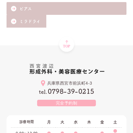
ピアス
ミラドライ
兵庫県西宮市前浜町4-3
0798-39-0215
tel.
完全予約制
診療時間
月
火
水
木
金
土
●