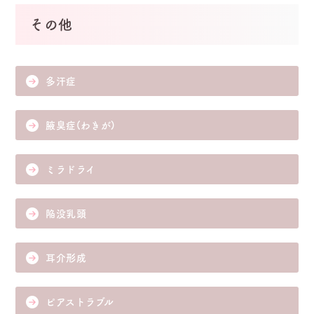
その他
多汗症
腋臭症(わきが)
ミラドライ
陥没乳頭
耳介形成
ピアストラブル